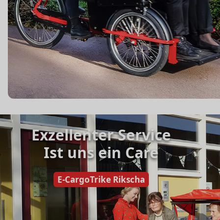
Exzellenter Service
Ist uns ein Care
E-CargoTrike Rikscha