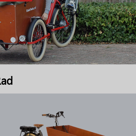
Rad
>