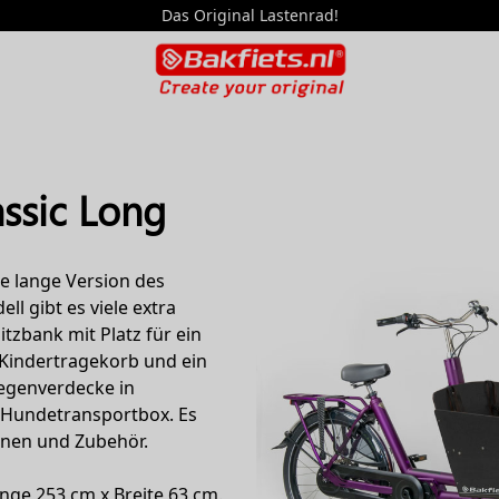
Das Original Lastenrad!
assic Long
ie lange Version des
ll gibt es viele extra
itzbank mit Platz für ein
n Kindertragekorb und ein
Regenverdecke in
 Hundetransportbox. Es
onen und Zubehör.
nge 253 cm x Breite 63 cm.