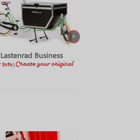
>
Lastenrad Business
E-CargoTrike Cr
 Info
|
Mehr Info
|