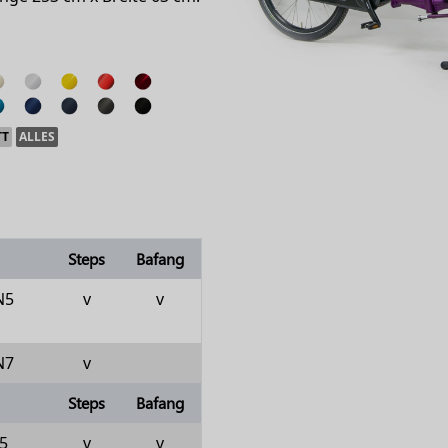
TT
ALLES
Steps
Bafang
N5
v
v
N7
v
Steps
Bafang
5
v
v