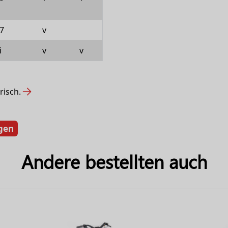
7
v
i
v
v
risch.
gen
Andere bestellten auch