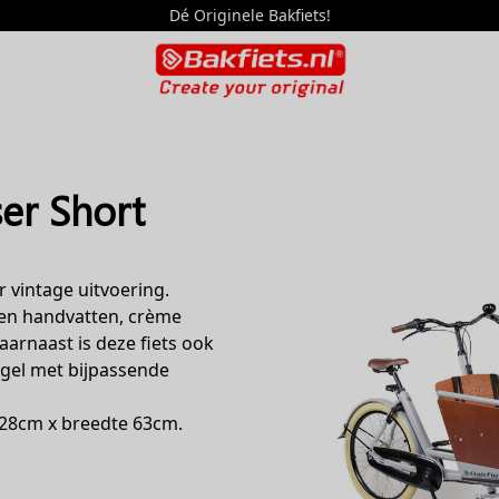
Dé Originele Bakfiets!
er Short
 vintage uitvoering.
l en handvatten, crème
arnaast is deze fiets ook
ugel met bijpassende
228cm x breedte 63cm.