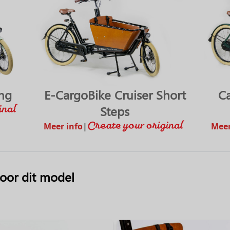
ong
E-CargoBike Cruiser Short
Ca
Steps
Meer info
|
Meer
voor dit model