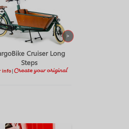
>
rgoBike Cruiser Long
CargoTrike Cru
Steps
Meer info
|
 info
|