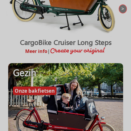
>
CargoBike Cruiser Long Steps
Meer info
|
Gezin
Onze bakfietsen