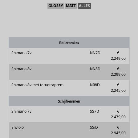
GLOSSY
MATT
ALLES
Rollerbrakes
Shimano 7v
NN7D
€
2.249,00
Shimano 8v
NN8D
€
2.299,00
Shimano 8v met terugtraprem
NR8D
€
2.245,00
Schijfremmen
Shimano 7v
SS7D
€
2.479,00
Enviolo
SSiD
€
2.945,00