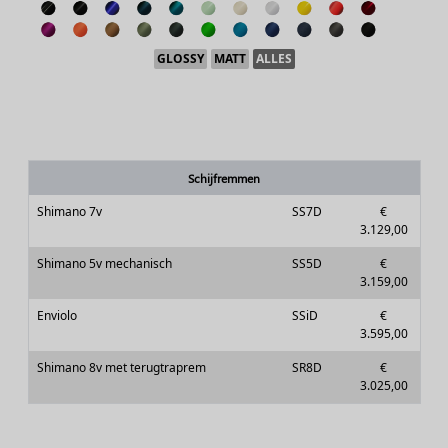
GLOSSY
MATT
ALLES
Schijfremmen
Shimano 7v
SS7D
€
3.129,00
Shimano 5v mechanisch
SS5D
€
3.159,00
Enviolo
SSiD
€
3.595,00
Shimano 8v met terugtraprem
SR8D
€
3.025,00